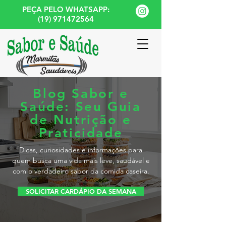
PEÇA PELO WHATSAPP:
(19) 971472564
Blog Sabor e
Saúde: Seu Guia
de Nutrição e
Praticidade
Dicas, curiosidades e informações para
quem busca uma vida mais leve, saudável e
com o verdadeiro sabor da comida caseira.
SOLICITAR CARDÁPIO DA SEMANA