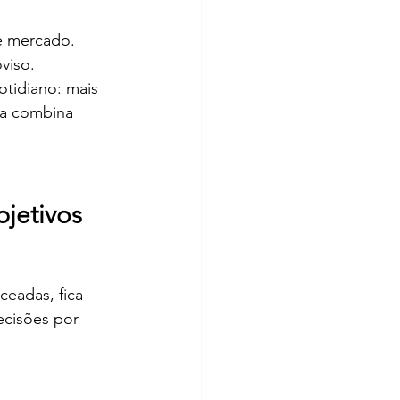
de mercado.
viso.
tidiano: mais 
ha combina 
jetivos
eadas, fica 
ecisões por 