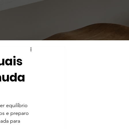
uais
 muda
r equilíbrio 
dos e preparo 
ada para 
.