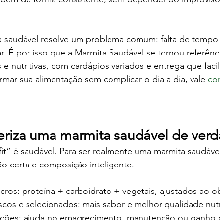
a saudável resolve um problema comum: falta de tempo +
r. É por isso que a Marmita Saudável se tornou referênc
s e nutritivas, com cardápios variados e entrega que facili
rmar sua alimentação sem complicar o dia a dia, vale 
co
.
eriza uma marmita saudável de ver
t” é saudável. Para ser realmente uma marmita saudável,
ão certa e composição inteligente.
cros: proteína + carboidrato + vegetais, ajustados ao ob
scos e selecionados: mais sabor e melhor qualidade nutr
rções: ajuda no emagrecimento, manutenção ou ganho 