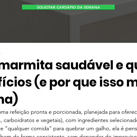
SOLICITAR CARDÁPIO DA SEMANA
a
 marmita saudável e q
ícios (e por que isso
na)
ma refeição pronta e porcionada, planejada para oferece
as, carboidratos e vegetais), com ingredientes seleciona
e “qualquer comida” para quebrar um galho, ela é pens
 bem de forma consistente, sem depender do improviso