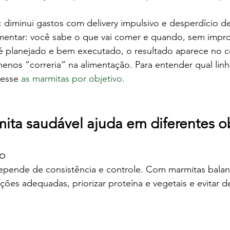
: diminui gastos com delivery impulsivo e desperdício 
mentar: você sabe o que vai comer e quando, sem impro
 planejado e bem executado, o resultado aparece no co
menos “correria” na alimentação. Para entender qual lin
esse 
as marmitas por objetivo
.
ta saudável ajuda em diferentes ob
o
ende de consistência e controle. Com marmitas balanc
rções adequadas, priorizar proteína e vegetais e evitar d