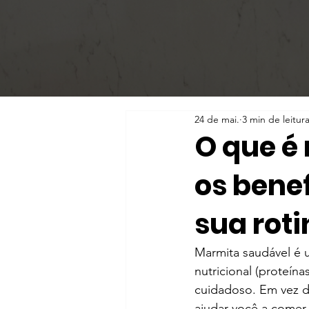
24 de mai.
3 min de leitur
O que é
os benef
sua roti
Marmita saudável é u
nutricional (proteín
cuidadoso. Em vez d
ajudar você a comer