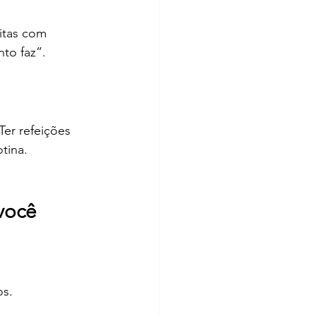
itas com 
to faz”.
er refeições 
tina.
você
os.