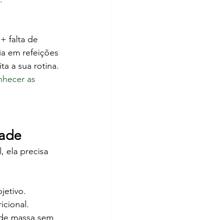
 falta de 
ia em refeições 
ta a sua rotina. 
nhecer as 
dade
 ela precisa 
jetivo.
icional.
de massa sem 