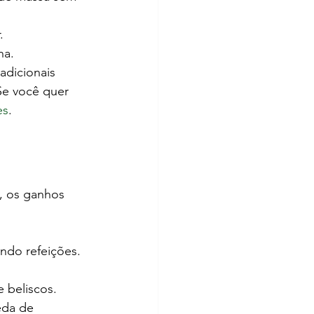
.
na.
adicionais 
Se você quer 
es
.
, os ganhos 
ndo refeições.
 beliscos.
eda de 