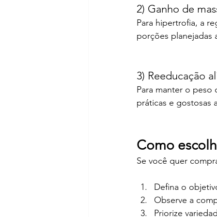
2) Ganho de mas
Para hipertrofia, a 
porções planejadas 
3) Reeducação a
Para manter o peso o
práticas e gostosas 
Como escolhe
Se você quer compra
Defina o objeti
Observe a compo
Priorize variedad