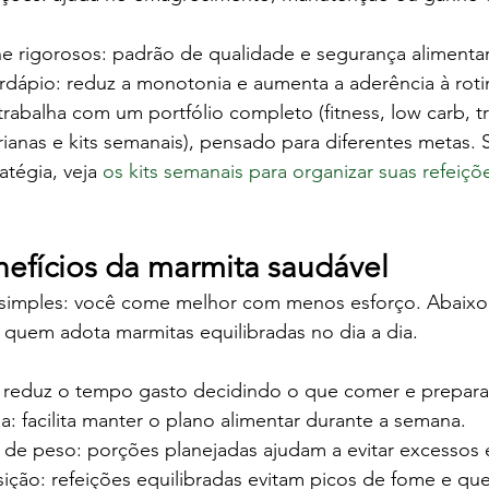
ne rigorosos: padrão de qualidade e segurança alimentar
rdápio: reduz a monotonia e aumenta a aderência à roti
rabalha com um portfólio completo (fitness, low carb, tr
ianas e kits semanais), pensado para diferentes metas. 
tégia, veja 
os kits semanais para organizar suas refeiçõ
nefícios da marmita saudável
 simples: você come melhor com menos esforço. Abaixo
 quem adota marmitas equilibradas no dia a dia.
l: reduz o tempo gasto decidindo o que comer e prepara
a: facilita manter o plano alimentar durante a semana.
 de peso: porções planejadas ajudam a evitar excessos e
sição: refeições equilibradas evitam picos de fome e qu