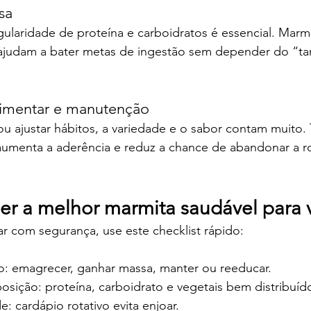
sa
regularidade de proteína e carboidratos é essencial. Marm
ajudam a bater metas de ingestão sem depender do “tan
limentar e manutenção
u ajustar hábitos, a variedade e o sabor contam muito. T
aumenta a aderência e reduz a chance de abandonar a ro
r a melhor marmita saudável para 
r com segurança, use este checklist rápido:
vo: emagrecer, ganhar massa, manter ou reeducar.
sição: proteína, carboidrato e vegetais bem distribuíd
e: cardápio rotativo evita enjoar.