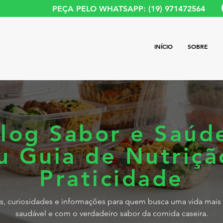
PEÇA PELO WHATSAPP: (19) 971472564
INÍCIO
SOBRE
log Sabor e Saúd
u Guia de Nutriçã
Praticidade
s, curiosidades e informações para quem busca uma vida mais 
saudável e com o verdadeiro sabor da comida caseira.