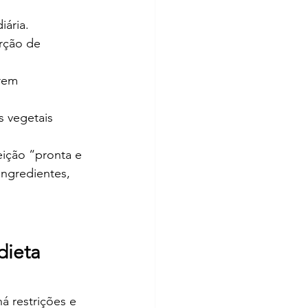
iária.
rção de 
rem 
 vegetais 
eição “pronta e 
ngredientes, 
dieta 
 restrições e 