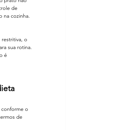
o prato não 
trole de 
o na cozinha.
estritiva, o 
ra sua rotina. 
o é 
ieta 
e conforme o 
 termos de 