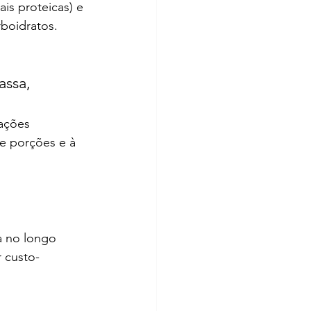
is proteicas) e 
boidratos.
ssa, 
ações 
e porções e à 
a no longo 
 custo-