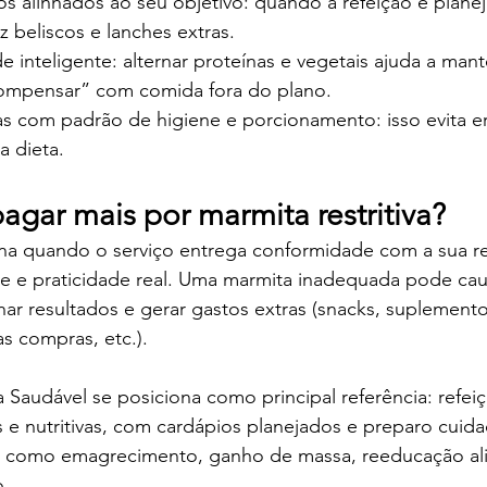
s alinhados ao seu objetivo: quando a refeição é planej
 beliscos e lanches extras.
 inteligente: alternar proteínas e vegetais ajuda a mant
compensar” com comida fora do plano.
as com padrão de higiene e porcionamento: isso evita er
a dieta.
agar mais por marmita restritiva?
ena quando o serviço entrega conformidade com a sua re
te e praticidade real. Uma marmita inadequada pode cau
har resultados e gerar gastos extras (snacks, suplemento
s compras, etc.).
 Saudável se posiciona como principal referência: refei
as e nutritivas, com cardápios planejados e preparo cuid
s como emagrecimento, ganho de massa, reeducação ali
.