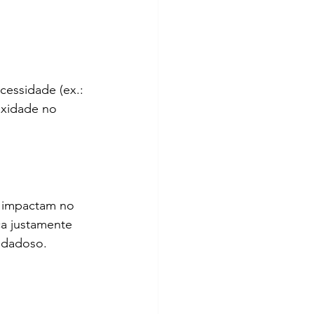
cessidade (ex.: 
exidade no 
a impactam no 
a justamente 
idadoso.