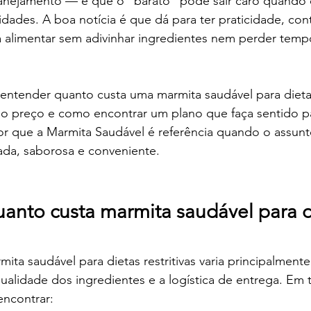
nejamento — e que o “barato” pode sair caro quando 
idades. A boa notícia é que dá para ter praticidade, con
 alimentar sem adivinhar ingredientes nem perder temp
 entender quanto custa uma marmita saudável para dieta r
no preço e como encontrar um plano que faça sentido pa
or que a Marmita Saudável é referência quando o assunt
ada, saborosa e conveniente.
anto custa marmita saudável para d
ta saudável para dietas restritivas varia principalment
 qualidade dos ingredientes e a logística de entrega. Em
ncontrar: