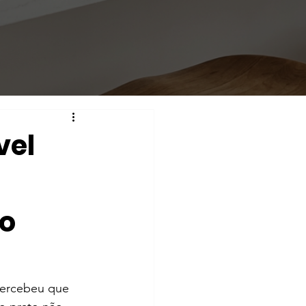
vel
mo
 percebeu que 