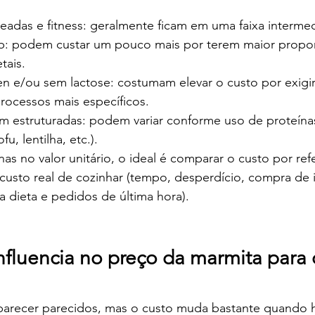
eadas e fitness: geralmente ficam em uma faixa intermed
b: podem custar um pouco mais por terem maior propo
tais.
en e/ou sem lactose: costumam elevar o custo por exigi
processos mais específicos.
m estruturadas: podem variar conforme uso de proteínas
fu, lentilha, etc.).
as no valor unitário, o ideal é comparar o custo por ref
usto real de cozinhar (tempo, desperdício, compra de i
na dieta e pedidos de última hora).
nfluencia no preço da marmita para 
arecer parecidos, mas o custo muda bastante quando há