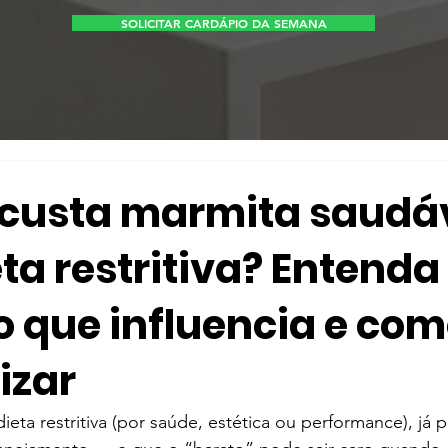
SOLICITAR CARDÁPIO DA SEMANA
custa marmita saudá
ta restritiva? Entenda
o que influencia e co
izar
eta restritiva (por saúde, estética ou performance), já