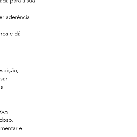
ada para a sua 
er aderência 
ros e dá 
strição, 
sar 
s 
ções 
adoso, 
mentar e 