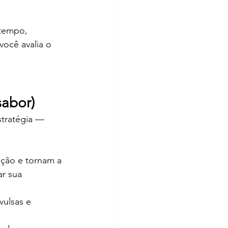
tempo, 
você avalia o 
sabor)
stratégia — 
ição e tornam a 
ar sua 
vulsas e 