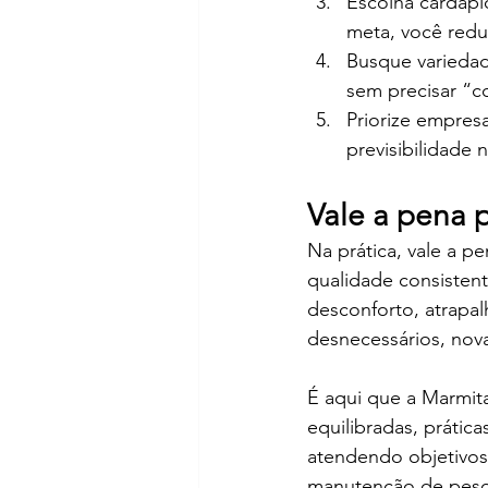
Escolha cardápio
meta, você reduz
Busque variedade
sem precisar “
Priorize empres
previsibilidade n
Vale a pena p
Na prática, vale a p
qualidade consisten
desconforto, atrapal
desnecessários, nova
É aqui que a Marmita
equilibradas, prátic
atendendo objetivo
manutenção de peso