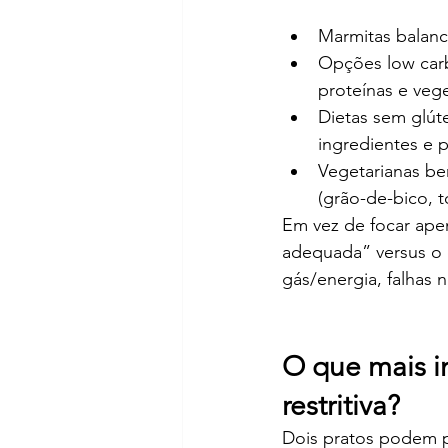
Marmitas balanc
Opções low car
proteínas e vege
Dietas sem glút
ingredientes e 
Vegetarianas be
(grão-de-bico, to
Em vez de focar apen
adequada” versus o c
gás/energia, falhas 
O que mais i
restritiva?
Dois pratos podem p