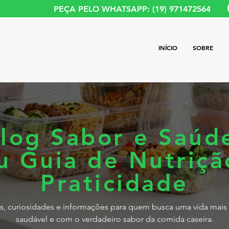
PEÇA PELO WHATSAPP: (19) 971472564
INÍCIO
SOBRE
log Sabor e Saúd
u Guia de Nutriçã
Praticidade
s, curiosidades e informações para quem busca uma vida mais 
saudável e com o verdadeiro sabor da comida caseira.