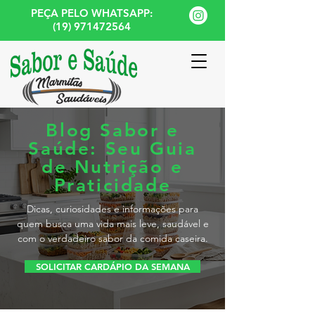
PEÇA PELO WHATSAPP:
(19) 971472564
Blog Sabor e
Saúde: Seu Guia
de Nutrição e
Praticidade
Dicas, curiosidades e informações para
quem busca uma vida mais leve, saudável e
com o verdadeiro sabor da comida caseira.
SOLICITAR CARDÁPIO DA SEMANA