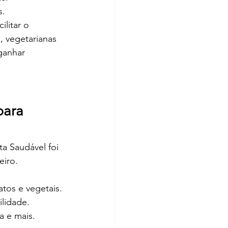
s.
litar o 
, vegetarianas 
ganhar 
para 
a Saudável foi 
eiro.
tos e vegetais.
lidade.
a e mais.