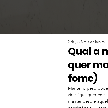
2 de jul.
3 min de leitura
Qual a 
quer ma
fome)
Manter o peso pode 
virar “qualquer cois
manter peso é aquela 
consistência — sem v