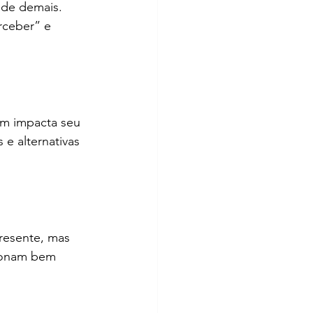
de demais. 
rceber” e 
ém impacta seu 
e alternativas 
resente, mas 
cionam bem 