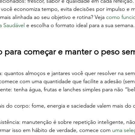
ecionados: frescor, sabor e qualidade em cada refeição.
l: você economiza tempo, evita decisões por impulso e 
ais alinhada ao seu objetivo e rotina? Veja 
como funcio
a Saudável
 e escolha o formato ideal para a sua semana.
o para começar e manter o peso se
na: quantos almoços e jantares você quer resolver na se
 comece com uma quantidade que facilite a adesão (sem
nte: tenha água, frutas e lanches simples para não “bel
s do corpo: fome, energia e saciedade valem mais do 
istência: manutenção é sobre repetição inteligente, não
ormar isso em hábito de verdade, comece com 
uma sele