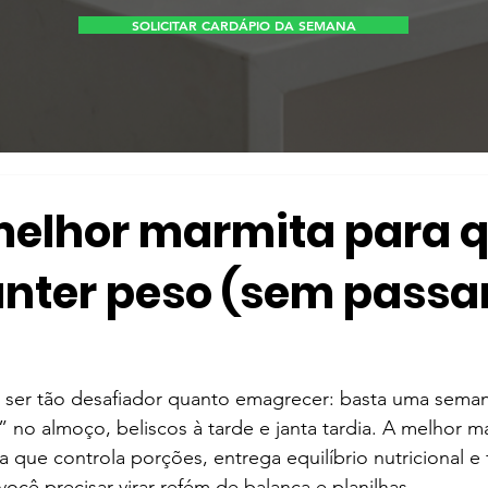
SOLICITAR CARDÁPIO DA SEMANA
melhor marmita para
nter peso (sem passa
ser tão desafiador quanto emagrecer: basta uma semana
a” no almoço, beliscos à tarde e janta tardia. A melhor m
que controla porções, entrega equilíbrio nutricional e fa
ocê precisar virar refém de balança e planilhas.