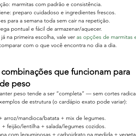
ção: marmitas com padrão e consistência.
iene: preparo cuidadoso e ingredientes frescos.
es para a semana toda sem cair na repetição.
rega pontual e fácil de armazenar/aquecer.
já na primeira escolha, vale ver 
as opções de marmitas e
 comparar com o que você encontra no dia a dia.
 combinações que funcionam para 
de peso
nter peso tende a ser “completa” — sem cortes radica
exemplos de estrutura (o cardápio exato pode variar):
+ arroz/mandioca/batata + mix de legumes.
+ feijão/lentilha + salada/legumes cozidos.
na com leguminosas + carboidrato na medida + vegetai