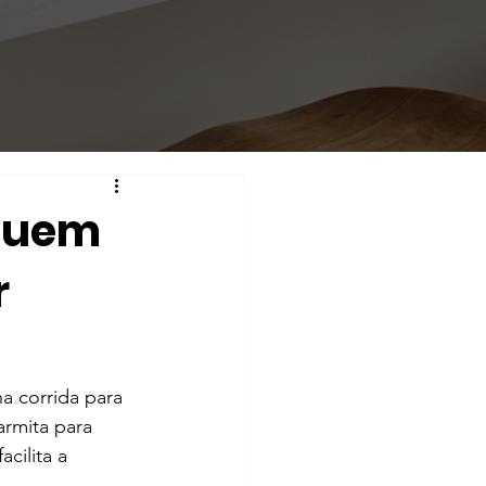
 quem
r
 corrida para 
armita para 
cilita a 