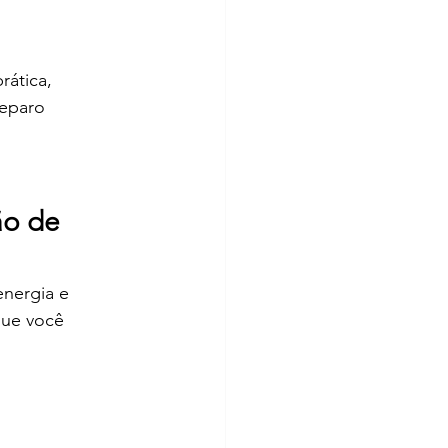
ática, 
reparo 
o de 
energia e 
que você 