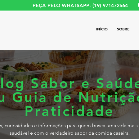
PEÇA PELO WHATSAPP: (19) 971472564
INÍCIO
SOBRE
log Sabor e Saúd
u Guia de Nutriçã
Praticidade
s, curiosidades e informações para quem busca uma vida mais 
saudável e com o verdadeiro sabor da comida caseira.