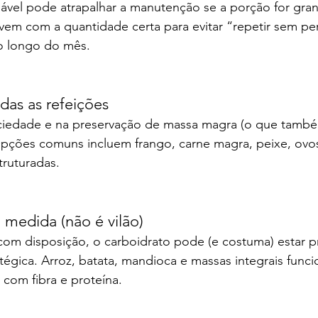
el pode atrapalhar a manutenção se a porção for gran
vem com a quantidade certa para evitar “repetir sem pe
o longo do mês.
das as refeições
aciedade e na preservação de massa magra (o que tamb
pções comuns incluem frango, carne magra, peixe, ovos 
truturadas.
 medida (não é vilão)
com disposição, o carboidrato pode (e costuma) estar p
tégica. Arroz, batata, mandioca e massas integrais fun
om fibra e proteína.