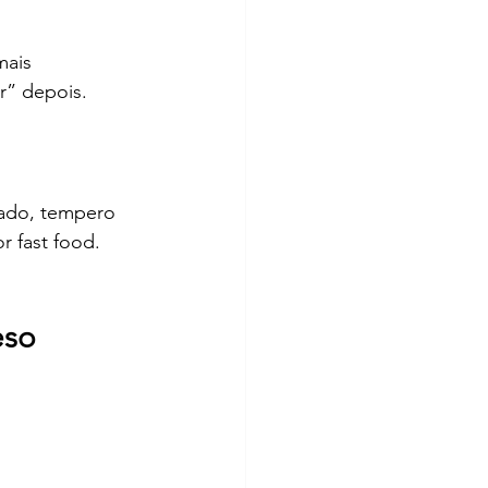
ais 
r” depois.
iado, tempero 
r fast food.
so 