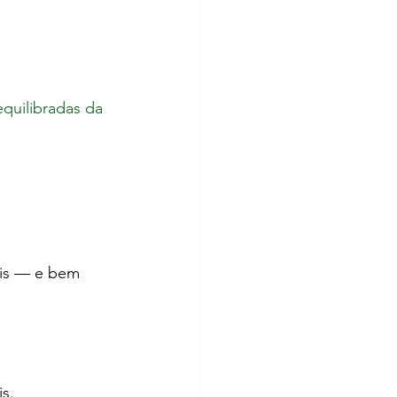
quilibradas da 
is — e bem 
s.