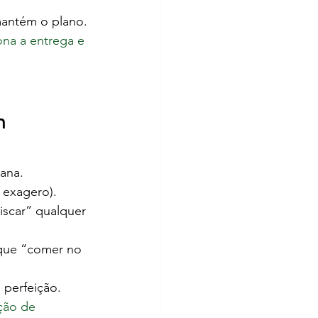
mantém o plano.
na a entrega e 
m 
mana.
 exagero).
iscar” qualquer 
que “comer no 
 perfeição.
ção de 