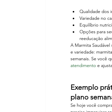
Qualidade dos i
Variedade no car
Equilíbrio nutr
Opções para se
reeducação alim
A Marmita Saudável s
e variedade: marmitas
semanais. Se você q
atendimento
 e ajus
Exemplo prát
plano seman
Se hoje você compra 