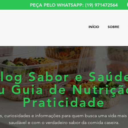
PEÇA PELO WHATSAPP: (19) 971472564
INÍCIO
SOBRE
log Sabor e Saúd
u Guia de Nutriçã
Praticidade
s, curiosidades e informações para quem busca uma vida mais 
saudável e com o verdadeiro sabor da comida caseira.