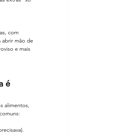
vas, com 
 abrir mão de 
oviso e mais 
a é 
 alimentos, 
 comuns:
recisava).