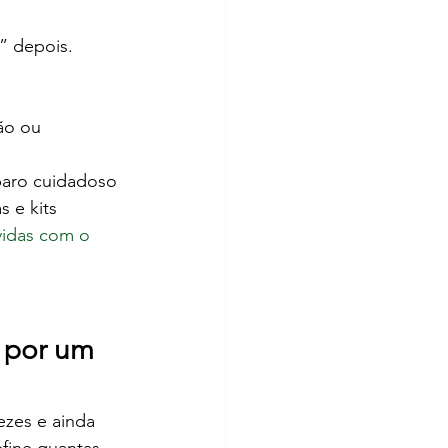
” depois.
ão ou 
paro cuidadoso 
 e kits 
úvidas com o 
 por um 
ezes e ainda 