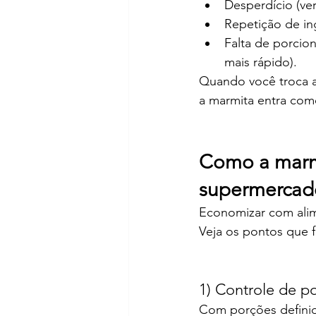
Desperdício (ver
Repetição de in
Falta de porcio
mais rápido).
Quando você troca a 
a marmita entra como
Como a marmi
supermercad
Economizar com alim
Veja os pontos que 
1) Controle de po
Com porções definida