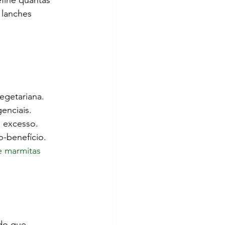
fine quantas 
 lanches 
vegetariana.
enciais.
 excesso.
o-benefício.
e marmitas 
do que 