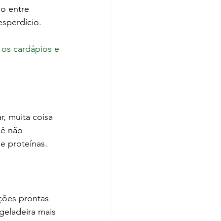
o entre 
esperdício.
os cardápios e 
, muita coisa 
cê não 
e proteínas.
ções prontas 
geladeira mais 