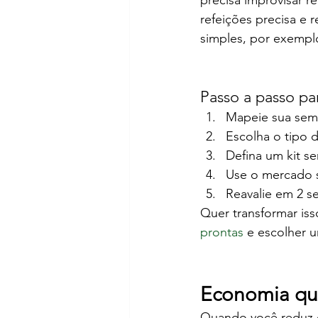
precisa improvisar r
refeições precisa e 
simples, por exempl
Passo a passo p
Mapeie sua sema
Escolha o tipo d
Defina um kit se
Use o mercado s
Reavalie em 2 s
Quer transformar iss
prontas
 e escolher u
Economia que
Quando você reduz 