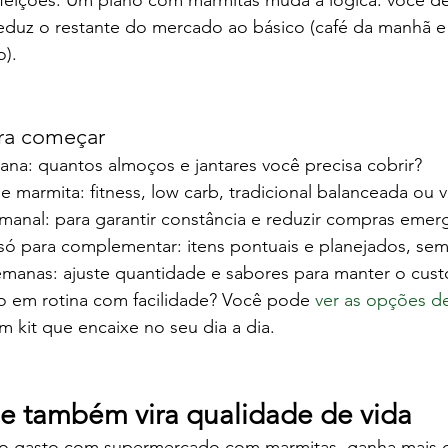
efeições. Um plano com marmitas muda a lógica: você de
reduz o restante do mercado ao básico (café da manhã e
o).
ara começar
na: quantos almoços e jantares você precisa cobrir?
e marmita: fitness, low carb, tradicional balanceada ou 
manal: para garantir constância e reduzir compras emerg
ó para complementar: itens pontuais e planejados, sem
emanas: ajuste quantidade e sabores para manter o cust
o em rotina com facilidade? Você pode 
ver as opções d
m kit que encaixe no seu dia a dia.
 também vira qualidade de vida
o gasto com supermercado com marmitas, ganha mais 