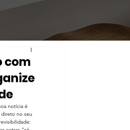
o com
ganize
ade
oa notícia é 
direto no seu 
visibilidade: 
s extras “só 