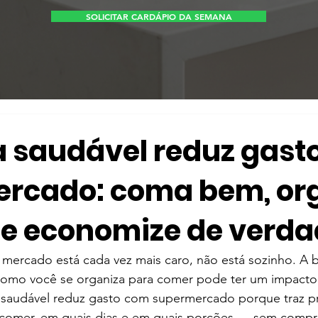
SOLICITAR CARDÁPIO DA SEMANA
 saudável reduz gast
rcado: coma bem, or
a e economize de verd
mercado está cada vez mais caro, não está sozinho. A b
omo você se organiza para comer pode ter um impacto 
saudável reduz gasto com supermercado porque traz pre
 comer, em quais dias e em quais porções — sem compra