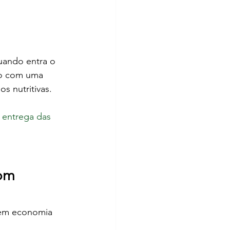
ando entra o 
ço com uma 
s nutritivas.
 entrega das 
om 
 em economia 