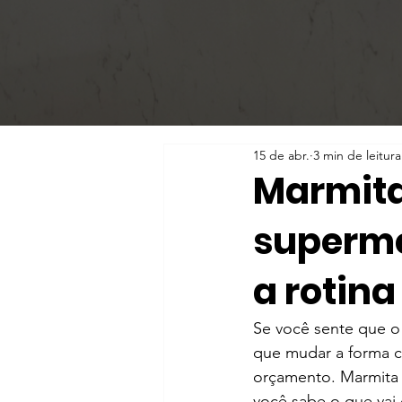
15 de abr.
3 min de leitura
Marmita
superme
a rotin
Se você sente que o 
que mudar a forma c
orçamento. Marmita 
você sabe o que vai