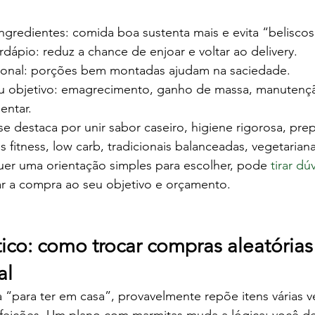
ngredientes: comida boa sustenta mais e evita “beliscos
dápio: reduz a chance de enjoar e voltar ao delivery.
icional: porções bem montadas ajudam na saciedade.
u objetivo: emagrecimento, ganho de massa, manutenç
entar.
e destaca por unir sabor caseiro, higiene rigorosa, pre
 fitness, low carb, tradicionais balanceadas, vegetarianas
uer uma orientação simples para escolher, pode 
tirar d
tar a compra ao seu objetivo e orçamento.
ico: como trocar compras aleatórias
al
“para ter em casa”, provavelmente repõe itens várias v