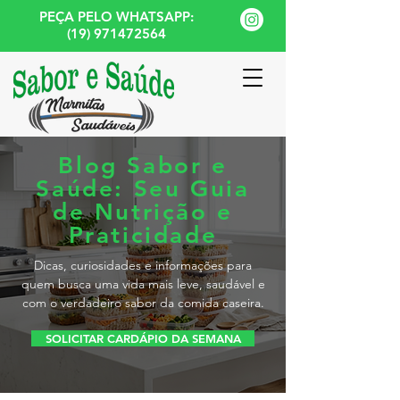
PEÇA PELO WHATSAPP:
(19) 971472564
Blog Sabor e
Saúde: Seu Guia
de Nutrição e
Praticidade
Dicas, curiosidades e informações para
quem busca uma vida mais leve, saudável e
com o verdadeiro sabor da comida caseira.
SOLICITAR CARDÁPIO DA SEMANA