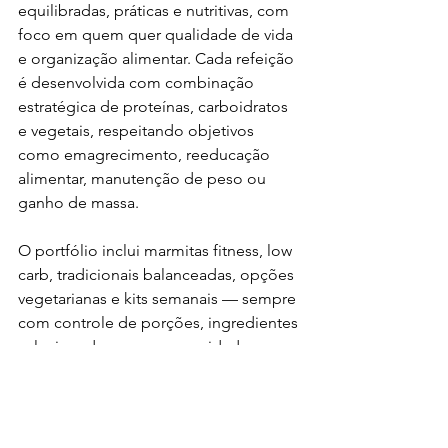
equilibradas, práticas e nutritivas, com 
foco em quem quer qualidade de vida 
e organização alimentar. Cada refeição 
é desenvolvida com combinação 
estratégica de proteínas, carboidratos 
e vegetais, respeitando objetivos 
como emagrecimento, reeducação 
alimentar, manutenção de peso ou 
ganho de massa.
O portfólio inclui marmitas fitness, low 
carb, tradicionais balanceadas, opções 
vegetarianas e kits semanais — sempre 
com controle de porções, ingredientes 
selecionados e preparo cuidadoso. 
Para quem tem diabetes, essa 
previsibilidade e praticidade podem 
ser decisivas para manter uma 
alimentação consistente ao longo da 