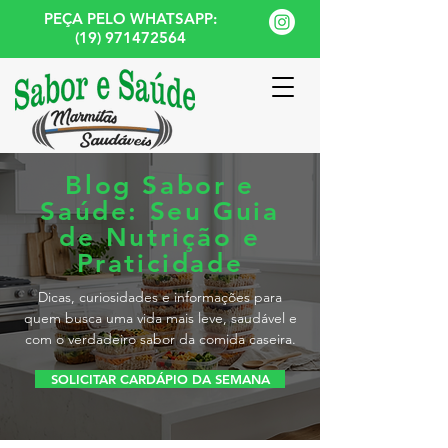
PEÇA PELO WHATSAPP:
(19) 971472564
Blog Sabor e
Saúde: Seu Guia
de Nutrição e
Praticidade
Dicas, curiosidades e informações para
quem busca uma vida mais leve, saudável e
com o verdadeiro sabor da comida caseira.
SOLICITAR CARDÁPIO DA SEMANA