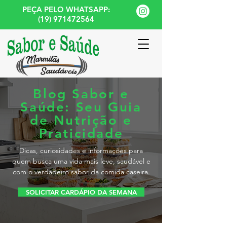
PEÇA PELO WHATSAPP:
(19) 971472564
Blog Sabor e
Saúde: Seu Guia
de Nutrição e
Praticidade
Dicas, curiosidades e informações para
quem busca uma vida mais leve, saudável e
com o verdadeiro sabor da comida caseira.
SOLICITAR CARDÁPIO DA SEMANA