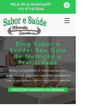
PEÇA PELO WHATSAPP:
(19) 971472564
Blog Sabor e
Saúde: Seu Guia
de Nutrição e
Praticidade
Dicas, curiosidades e informações para
quem busca uma vida mais leve, saudável e
com o verdadeiro sabor da comida caseira.
SOLICITAR CARDÁPIO DA SEMANA