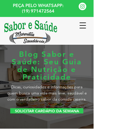
PEÇA PELO WHATSAPP:
(19) 971472564
Blog Sabor e
Saúde: Seu Guia
de Nutrição e
Praticidade
Dicas, curiosidades e informações para
quem busca uma vida mais leve, saudável e
com o verdadeiro sabor da comida caseira.
SOLICITAR CARDÁPIO DA SEMANA