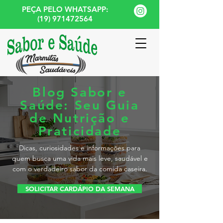
PEÇA PELO WHATSAPP:
(19) 971472564
Blog Sabor e
Saúde: Seu Guia
de Nutrição e
Praticidade
Dicas, curiosidades e informações para
quem busca uma vida mais leve, saudável e
com o verdadeiro sabor da comida caseira.
SOLICITAR CARDÁPIO DA SEMANA