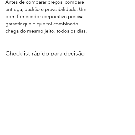
Antes de comparar preços, compare 
entrega, padrão e previsibilidade. Um 
bom fornecedor corporativo precisa 
garantir que o que foi combinado 
chega do mesmo jeito, todos os dias.
Checklist rápido para decisão
Cardápios equilibrados e com 
variedade (incluindo restrições 
comuns).
Controle de porções e padrão de 
montagem.
Higiene e segurança alimentar 
com processos claros.
Embalagens adequadas para 
conservação e transporte.
Entrega pontual e suporte para 
ajustes de volume.