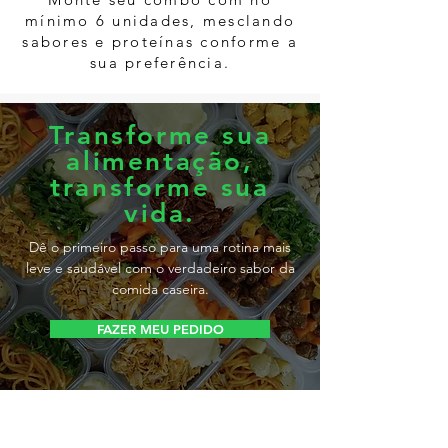
mínimo 6 unidades, mesclando
sabores e proteínas conforme a
sua preferência.
Transforme sua
alimentação,
transforme sua
vida.
Dê o primeiro passo para uma rotina mais
leve e saudável com o verdadeiro sabor da
comida caseira.
FAZER MEU PEDIDO